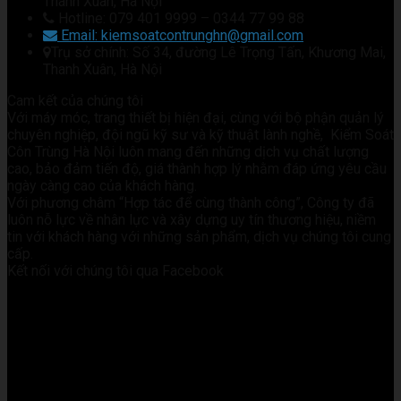
Thanh Xuân, Hà Nội
Hotline: 079 401 9999 – 0344 77 99 88
Email: kiemsoatcontrunghn@gmail.com
Trụ sở chính: Số 34, đường Lê Trọng Tấn, Khương Mai,
Thanh Xuân, Hà Nội
Cam kết của chúng tôi
Với máy móc, trang thiết bị hiện đại, cùng với bộ phận quản lý
chuyên nghiệp, đội ngũ kỹ sư và kỹ thuật lành nghề, Kiểm Soát
Côn Trùng Hà Nội luôn mang đến những dịch vụ chất lượng
cao, bảo đảm tiến độ, giá thành hợp lý nhằm đáp ứng yêu cầu
ngày càng cao của khách hàng.
Với phương châm “Hợp tác để cùng thành công”, Công ty đã
luôn nỗ lực về nhân lực và xây dựng uy tín thương hiệu, niềm
tin với khách hàng với những sản phẩm, dịch vụ chúng tôi cung
cấp.
Kết nối với chúng tôi qua Facebook