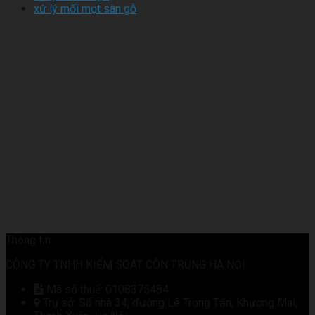
xử lý mối mọt sàn gỗ
Thông tin
CÔNG TY TNHH KIỂM SOÁT CÔN TRÙNG HÀ NỘI
Mã số thuế: 0108375484
Trụ sở: Số nhà 34, đường Lê Trọng Tấn, Khương Mai,