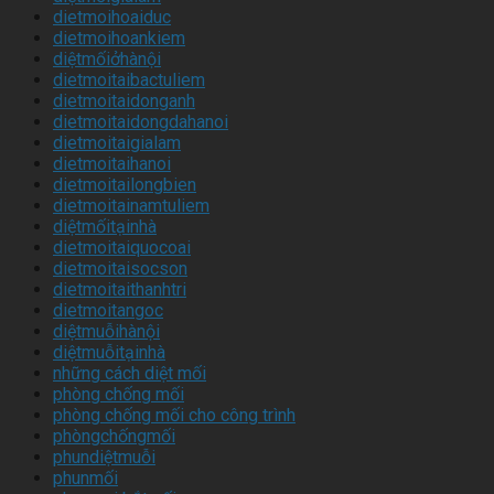
dietmoihoaiduc
dietmoihoankiem
diệtmốiởhànội
dietmoitaibactuliem
dietmoitaidonganh
dietmoitaidongdahanoi
dietmoitaigialam
dietmoitaihanoi
dietmoitailongbien
dietmoitainamtuliem
diệtmốitạinhà
dietmoitaiquocoai
dietmoitaisocson
dietmoitaithanhtri
dietmoitangoc
diệtmuỗihànội
diệtmuỗitạinhà
những cách diệt mối
phòng chống mối
phòng chống mối cho công trình
phòngchốngmối
phundiệtmuỗi
phunmối