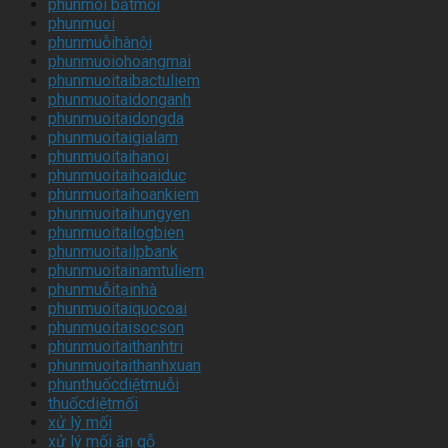
phunmoi bắtmối
phunmuoi
phunmuỗihànội
phunmuoiohoangmai
phunmuoitaibactuliem
phunmuoitaidonganh
phunmuoitaidongda
phunmuoitaigialam
phunmuoitaihanoi
phunmuoitaihoaiduc
phunmuoitaihoankiem
phunmuoitaihungyen
phunmuoitailogbien
phunmuoitailpbank
phunmuoitainamtuliem
phunmuỗitạinhà
phunmuoitaiquocoai
phunmuoitaisocson
phunmuoitaithanhtri
phunmuoitaithanhxuan
phunthuốcdiệtmuỗi
thuốcdiệtmối
xử lý mối
xử lý mối ăn gỗ