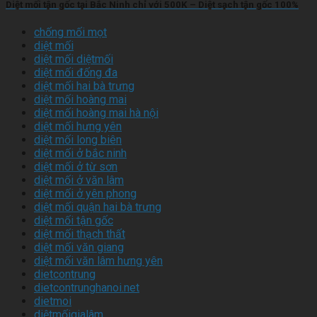
Diệt mối tận gốc tại Bắc Ninh chỉ với 500K – Diệt sạch tận gốc 100%
chống mối mọt
diệt mối
diệt mối diệtmối
diệt mối đống đa
diệt mối hai bà trưng
diệt mối hoàng mai
diệt mối hoàng mai hà nội
diệt mối hưng yên
diệt mối long biên
diệt mối ở bắc ninh
diệt mối ở từ sơn
diệt mối ở văn lâm
diệt mối ở yên phong
diệt mối quận hai bà trưng
diệt mối tận gốc
diệt mối thạch thất
diệt mối văn giang
diệt mối văn lâm hưng yên
dietcontrung
dietcontrunghanoi.net
dietmoi
diệtmốigialâm