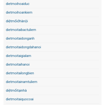
dietmoihoaiduc
dietmoihoankiem
diệtmốiởhànội
dietmoitaibactuliem
dietmoitaidonganh
dietmoitaidongdahanoi
dietmoitaigialam
dietmoitaihanoi
dietmoitailongbien
dietmoitainamtuliem
diệtmốitạinhà
dietmoitaiquocoai