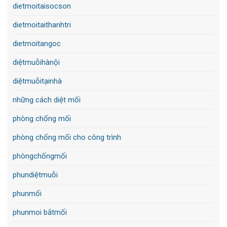
dietmoitaisocson
dietmoitaithanhtri
dietmoitangoc
diệtmuỗihànội
diệtmuỗitạinhà
những cách diệt mối
phòng chống mối
phòng chống mối cho công trình
phòngchốngmối
phundiệtmuỗi
phunmối
phunmoi bắtmối