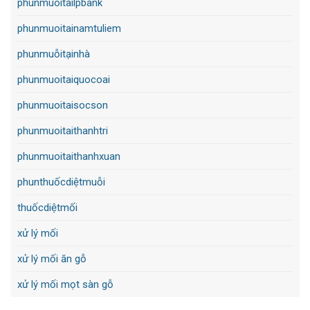
phunmuoitailpbank
phunmuoitainamtuliem
phunmuỗitạinhà
phunmuoitaiquocoai
phunmuoitaisocson
phunmuoitaithanhtri
phunmuoitaithanhxuan
phunthuốcdiệtmuỗi
thuốcdiệtmối
xử lý mối
xử lý mối ăn gỗ
xử lý mối mọt sàn gỗ