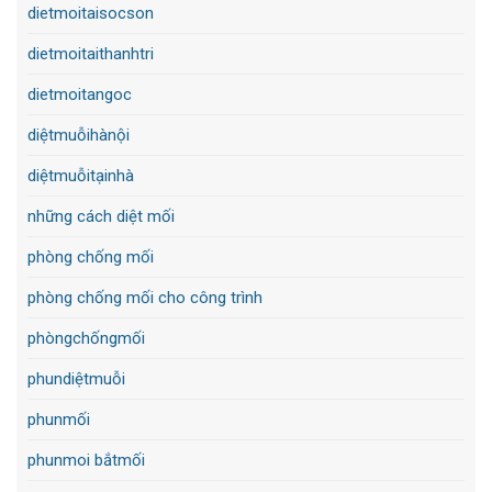
dietmoitaisocson
dietmoitaithanhtri
dietmoitangoc
diệtmuỗihànội
diệtmuỗitạinhà
những cách diệt mối
phòng chống mối
phòng chống mối cho công trình
phòngchốngmối
phundiệtmuỗi
phunmối
phunmoi bắtmối