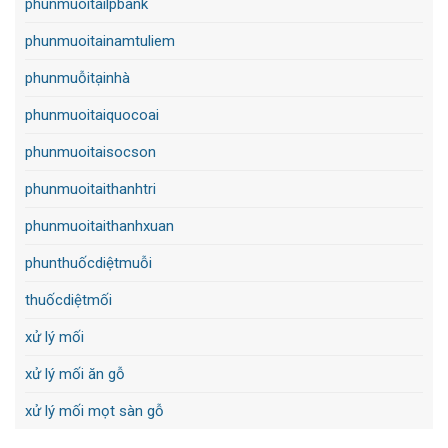
phunmuoitailpbank
phunmuoitainamtuliem
phunmuỗitạinhà
phunmuoitaiquocoai
phunmuoitaisocson
phunmuoitaithanhtri
phunmuoitaithanhxuan
phunthuốcdiệtmuỗi
thuốcdiệtmối
xử lý mối
xử lý mối ăn gỗ
xử lý mối mọt sàn gỗ