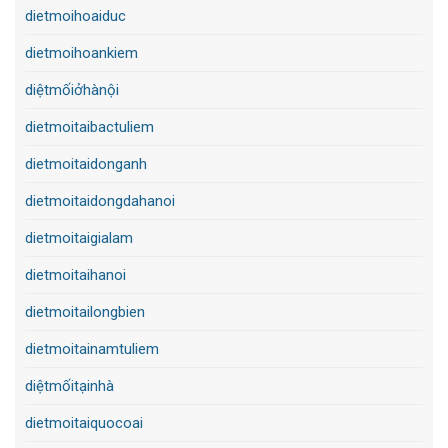
dietmoihoaiduc
dietmoihoankiem
diệtmốiởhànội
dietmoitaibactuliem
dietmoitaidonganh
dietmoitaidongdahanoi
dietmoitaigialam
dietmoitaihanoi
dietmoitailongbien
dietmoitainamtuliem
diệtmốitạinhà
dietmoitaiquocoai