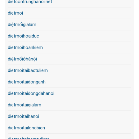
dietcontrunghanoi.net
dietmoi
diệtmốigialâm
dietmoihoaiduc
dietmoihoankiem
diệtmốiởhànội
dietmoitaibactuliem
dietmoitaidonganh
dietmoitaidongdahanoi
dietmoitaigialam
dietmoitaihanoi
dietmoitailongbien