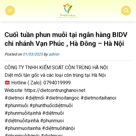
Skip
to
content
Cuối tuần phun muỗi tại ngân hàng BIDV
chi nhánh Vạn Phúc , Hà Đông – Hà Nội
Posted on
01/03/2025
by
admin
CÔNG TY TNHH KIỂM SOÁT CÔN TRÙNG HÀ NỘI
Diệt mối tận gốc và các loại côn trùng tại Hà Nội
Hotline ( Zalo): 0794019999
Website: https://dietcontrunghanoi.net
#dietmoi #diệtmối #dietmoitangoc #dietmoitaihanoi
#phunmuỗi #phunthuốcdiệtmuỗi
#phunmuỗitạinhà #diệtmuỗi
#diệtmuỗitạinhà #phunmuoi
#phunmuoitainha #diệtmuỗihànội
#phunmuỗihànội #dietmuoi