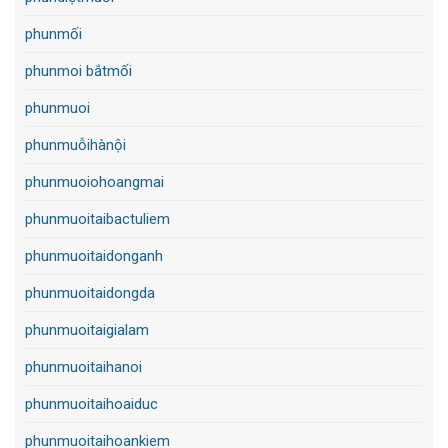
phunmối
phunmoi bắtmối
phunmuoi
phunmuỗihànội
phunmuoiohoangmai
phunmuoitaibactuliem
phunmuoitaidonganh
phunmuoitaidongda
phunmuoitaigialam
phunmuoitaihanoi
phunmuoitaihoaiduc
phunmuoitaihoankiem