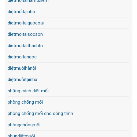
dietmoitainamtuliem
diệtmốitạinhà
dietmoitaiquocoai
dietmoitaisocson
dietmoitaithanhtri
dietmoitangoc
diệtmuỗihànội
diệtmuỗitạinhà
những cách diệt mối
phòng chống mối
phòng chống mối cho công trình
phòngchốngmối
phundiệtmuỗi