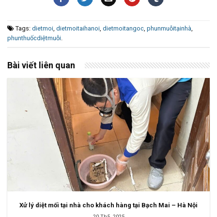
Tags:
dietmoi
,
dietmoitaihanoi
,
dietmoitangoc
,
phunmuỗitạinhà
,
phunthuốcdiệtmuỗi
.
Bài viết liên quan
Xử lý diệt mối tại nhà cho khách hàng tại Bạch Mai – Hà Nội
20 Th5, 2025