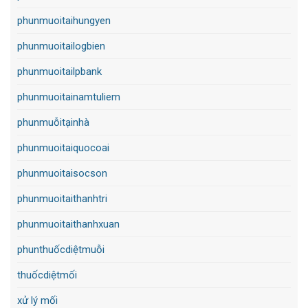
phunmuoitaihungyen
phunmuoitailogbien
phunmuoitailpbank
phunmuoitainamtuliem
phunmuỗitạinhà
phunmuoitaiquocoai
phunmuoitaisocson
phunmuoitaithanhtri
phunmuoitaithanhxuan
phunthuốcdiệtmuỗi
thuốcdiệtmối
xử lý mối