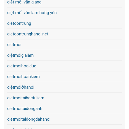
diệt mối văn giang
diệt mối văn lâm hưng yên
dietcontrung
dietcontrunghanoi.net
dietmoi
diệtmốigialâm
dietmoihoaiduc
dietmoihoankiem
diệtmốiởhànội
dietmoitaibactuliem
dietmoitaidonganh
dietmoitaidongdahanoi