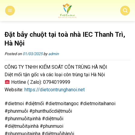
Skip
to
content
Đặt bẫy chuột tại toà nhà IEC Thanh Trì,
Hà Nội
Posted on
01/03/2025
by
admin
CÔNG TY TNHH KIỂM SOÁT CÔN TRÙNG HÀ NỘI
Diệt mối tận gốc và các loại côn trùng tại Hà Nội
Hotline ( Zalo): 0794019999
Website:
https://dietcontrunghanoi.net
#dietmoi #diệtmối #dietmoitangoc #dietmoitaihanoi
#phunmuỗi #phunthuốcdiệtmuỗi
#phunmuỗitạinhà #diệtmuỗi
#diệtmuỗitạinhà #phunmuoi
#phunmuoitainha #diệtmuỗihànội