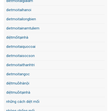
dietmoitaigialam
dietmoitaihanoi
dietmoitailongbien
dietmoitainamtuliem
diệtmốitạinhà
dietmoitaiquocoai
dietmoitaisocson
dietmoitaithanhtri
dietmoitangoc
diệtmuỗihànội
diệtmuỗitạinhà
những cách diệt mối
phòng chống mối