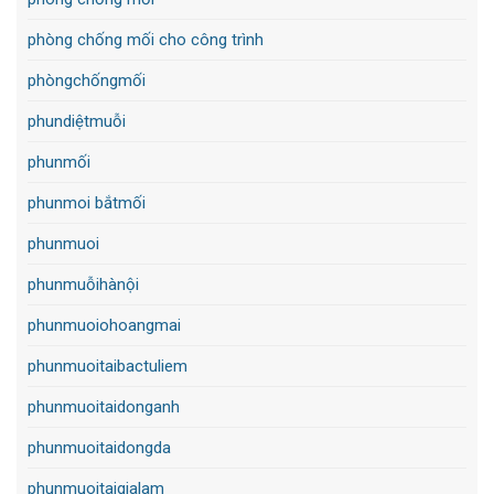
phòng chống mối cho công trình
phòngchốngmối
phundiệtmuỗi
phunmối
phunmoi bắtmối
phunmuoi
phunmuỗihànội
phunmuoiohoangmai
phunmuoitaibactuliem
phunmuoitaidonganh
phunmuoitaidongda
phunmuoitaigialam