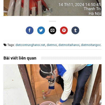
Tags:
dietcontrunghanoi.net
,
dietmoi
,
dietmoitaihanoi
,
dietmoitangoc
.
Bài viết liên quan