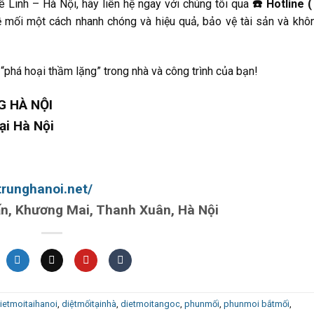
ê Linh – Hà Nội, hãy liên hệ ngay với chúng tôi qua
☎️ Hotline (
ề mối một cách nhanh chóng và hiệu quả, bảo vệ tài sản và khô
“phá hoại thầm lặng” trong nhà và công trình của bạn!
 HÀ NỘI
ại Hà Nội
runghanoi.net/
ấn, Khương Mai, Thanh Xuân, Hà Nội
ietmoitaihanoi
,
diệtmốitạinhà
,
dietmoitangoc
,
phunmối
,
phunmoi bắtmối
,