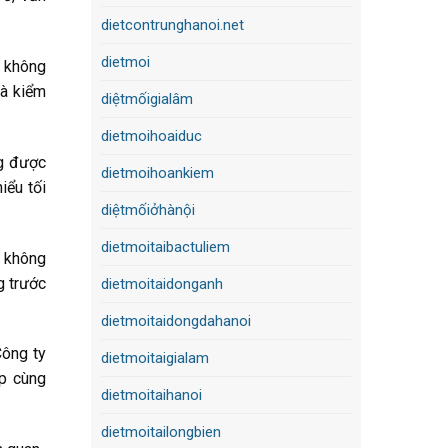
dietcontrunghanoi.net
dietmoi
, không
và kiểm
diệtmốigialâm
dietmoihoaiduc
ng được
dietmoihoankiem
iểu tối
diệtmốiởhànội
dietmoitaibactuliem
t không
g trước
dietmoitaidonganh
dietmoitaidongdahanoi
Công ty
dietmoitaigialam
p cùng
dietmoitaihanoi
dietmoitailongbien