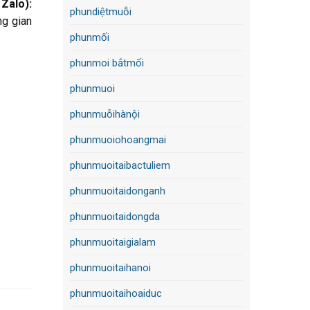
 Zalo):
phundiệtmuỗi
ng gian
phunmối
phunmoi bắtmối
phunmuoi
phunmuỗihànội
phunmuoiohoangmai
phunmuoitaibactuliem
phunmuoitaidonganh
phunmuoitaidongda
phunmuoitaigialam
phunmuoitaihanoi
phunmuoitaihoaiduc