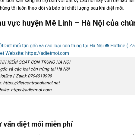
tôi luôn sẵn sàng hỗ trợ bạn với bất kỳ câu hỏi hay vấn đề nào liê
úng tôi luôn theo dõi và bảo trì chất lượng sau khi diệt mối.
khu vực huyện Mê Linh
– Hà Nội của chú
HH KIỂM SOÁT CÔN TRÙNG HÀ NỘI
 gốc và các loại côn trùng tại Hà Nội
Hotline ( Zalo): 0794019999
: https://dietcontrunghanoi.net
site: https://adietmoi.com
ư vấn diệt mối miễn phí