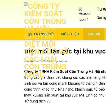
Skip
to
Tư v
content
Gọi n
TRANG CHỦ
GIỚI THIỆU
DỊCH VỤ
Diệt mối tận gốc tại khu vự
Posted on
02/03/2025
by
admin
Công ty TNHH Kiểm Soát Côn Trùng Hà Nội nhận
trong các gia đình, các chung cư, các nhà hàng, 
sinh sôi và tấn công mạnh khoảng từ tháng 4 đến 
công trình khác như Nhà hàng, khách sạn, tủ bếp 
máy, xưởng sản xuất tại khu vực Mê Linh có nhu 
sử dụng dịch vụ.