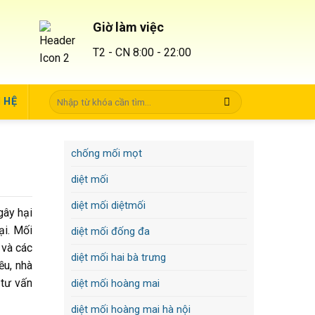
Giờ làm việc
T2 - CN 8:00 - 22:00
N HỆ
chống mối mọt
diệt mối
diệt mối diệtmối
gây hại
ại. Mối
diệt mối đống đa
 và các
diệt mối hai bà trưng
ều, nhà
tư vấn
diệt mối hoàng mai
diệt mối hoàng mai hà nội