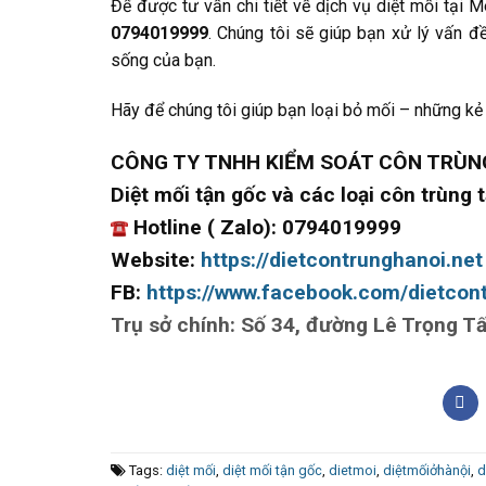
Để được tư vấn chi tiết về dịch vụ diệt mối tại M
0794019999
. Chúng tôi sẽ giúp bạn xử lý vấn đ
sống của bạn.
Hãy để chúng tôi giúp bạn loại bỏ mối – những kẻ 
CÔNG TY TNHH KIỂM SOÁT CÔN TRÙNG
Diệt mối tận gốc và các loại côn trùng t
Hotline ( Zalo): 0794019999
Website:
https://dietcontrunghanoi.net
FB:
https://www.facebook.com/dietcont
Trụ sở chính: Số 34, đường Lê Trọng T
Tags:
diệt mối
,
diệt mối tận gốc
,
dietmoi
,
diệtmốiởhànội
,
d