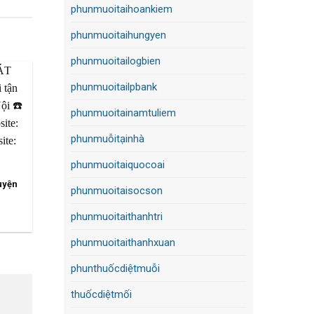
phunmuoitaihoankiem
phunmuoitaihungyen
phunmuoitailogbien
phunmuoitailpbank
phunmuoitainamtuliem
phunmuỗitạinhà
phunmuoitaiquocoai
huyện
phunmuoitaisocson
phunmuoitaithanhtri
phunmuoitaithanhxuan
phunthuốcdiệtmuỗi
thuốcdiệtmối