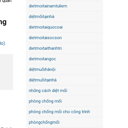
n quan
dietmoitainamtuliem
diệtmốitạinhà
ng
dietmoitaiquocoai
dietmoitaisocson
dietmoitaithanhtri
dietmoitangoc
diệtmuỗihànội
diệtmuỗitạinhà
những cách diệt mối
phòng chống mối
phòng chống mối cho công trình
phòngchốngmối