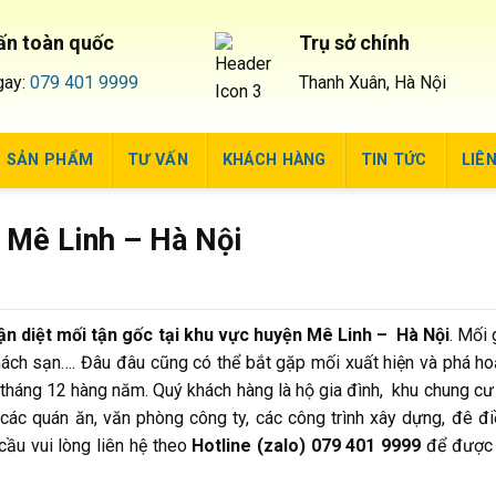
ấn toàn quốc
Trụ sở chính
gay:
079 401 9999
Thanh Xuân, Hà Nội
SẢN PHẨM
TƯ VẤN
KHÁCH HÀNG
TIN TỨC
LIÊ
c Mê Linh – Hà Nội
 diệt mối tận gốc tại khu vực huyện Mê Linh – Hà Nội
. Mối 
khách sạn…. Đâu đâu cũng có thể bắt gặp mối xuất hiện và phá ho
tháng 12 hàng năm. Quý khách hàng là hộ gia đình, khu chung cư
các quán ăn, văn phòng công ty, các công trình xây dựng, đê đi
cầu vui lòng liên hệ theo
Hotline (zalo) 079 401 9999
để được 