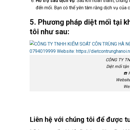
Hỗ trợ sau dịch vụ
: Sau khi hoàn thành, chúng 
đến mối. Bạn có thể yên tâm rằng dịch vụ của ch
5. Phương pháp diệt mối tại 
tôi như sau:
CÔNG TY TN
Diệt mối tận
☎️ 
Website
Web
Liên hệ với chúng tôi để được t