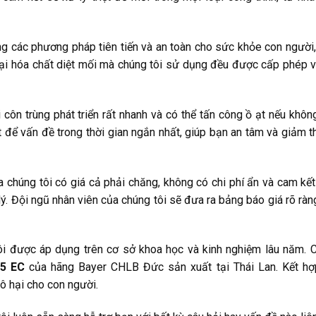
ng các phương pháp tiên tiến và an toàn cho sức khỏe con người
loại hóa chất diệt mối mà chúng tôi sử dụng đều được cấp phép 
ài côn trùng phát triển rất nhanh và có thể tấn công ồ ạt nếu khô
ệt để vấn đề trong thời gian ngắn nhất, giúp bạn an tâm và giảm th
ủa chúng tôi có giá cả phải chăng, không có chi phí ẩn và cam kế
lý. Đội ngũ nhân viên của chúng tôi sẽ đưa ra bảng báo giá rõ ràn
i được áp dụng trên cơ sở khoa học và kinh nghiệm lâu năm. 
5 EC
của hãng Bayer CHLB Đức sản xuất tại Thái Lan. Kết hợ
ô hại cho con người.