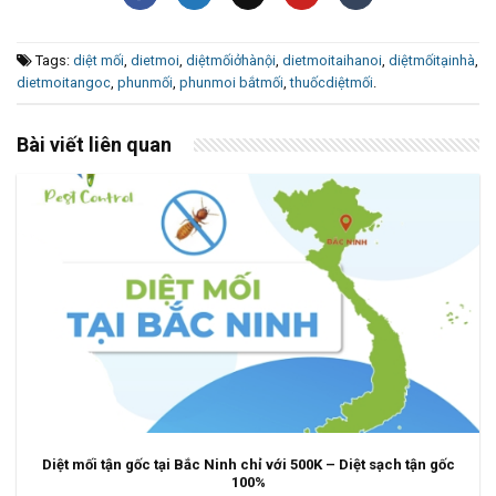
Tags:
diệt mối
,
dietmoi
,
diệtmốiởhànội
,
dietmoitaihanoi
,
diệtmốitạinhà
,
dietmoitangoc
,
phunmối
,
phunmoi bắtmối
,
thuốcdiệtmối
.
Bài viết liên quan
Diệt mối tận gốc tại Bắc Ninh chỉ với 500K – Diệt sạch tận gốc
100%