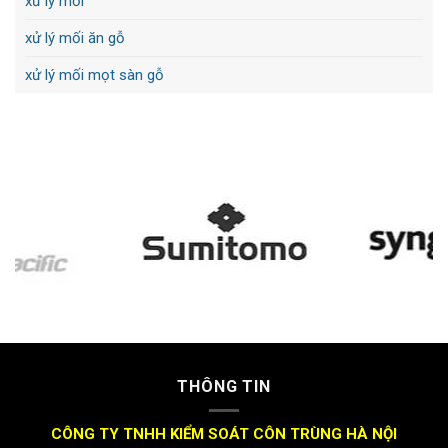
xử lý mối
xử lý mối ăn gỗ
xử lý mối mọt sàn gỗ
THÔNG TIN
CÔNG TY TNHH KIỂM SOÁT CÔN TRÙNG HÀ NỘI