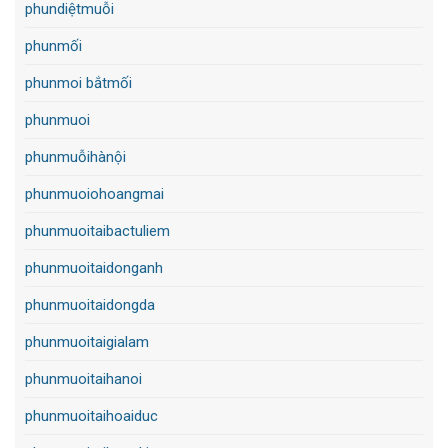
phundiệtmuỗi
phunmối
phunmoi bắtmối
phunmuoi
phunmuỗihànội
phunmuoiohoangmai
phunmuoitaibactuliem
phunmuoitaidonganh
phunmuoitaidongda
phunmuoitaigialam
phunmuoitaihanoi
phunmuoitaihoaiduc