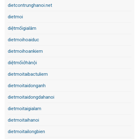
dietcontrunghanoi.net
dietmoi
diệtmốigialâm
dietmoihoaiduc
dietmoihoankiem
diệtmốiởhànội
dietmoitaibactuliem
dietmoitaidonganh
dietmoitaidongdahanoi
dietmoitaigialam
dietmoitaihanoi
dietmoitailongbien