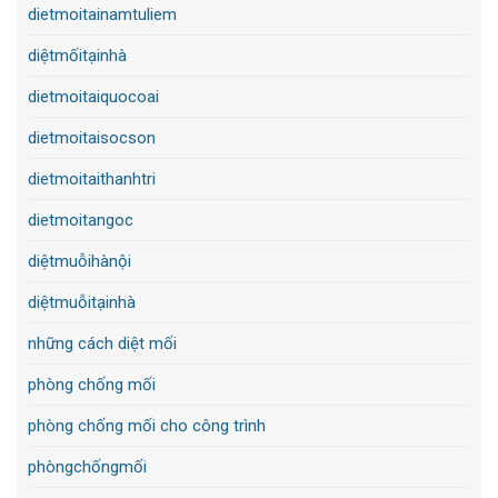
dietmoitainamtuliem
diệtmốitạinhà
dietmoitaiquocoai
dietmoitaisocson
dietmoitaithanhtri
dietmoitangoc
diệtmuỗihànội
diệtmuỗitạinhà
những cách diệt mối
phòng chống mối
phòng chống mối cho công trình
phòngchốngmối