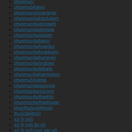
phunmuoi
phunmuỗihànội
phunmuoiohoangmai
phunmuoitaibactuliem
phunmuoitaidonganh
phunmuoitaidongda
phunmuoitaigialam
phunmuoitaihanoi
phunmuoitaihoaiduc
phunmuoitaihoankiem
phunmuoitaihungyen
phunmuoitailogbien
phunmuoitailpbank
phunmuoitainamtuliem
phunmuỗitạinhà
phunmuoitaiquocoai
phunmuoitaisocson
phunmuoitaithanhtri
phunmuoitaithanhxuan
phunthuốcdiệtmuỗi
thuốcdiệtmối
xử lý mối
xử lý mối ăn gỗ
xử lý mối mọt sàn gỗ