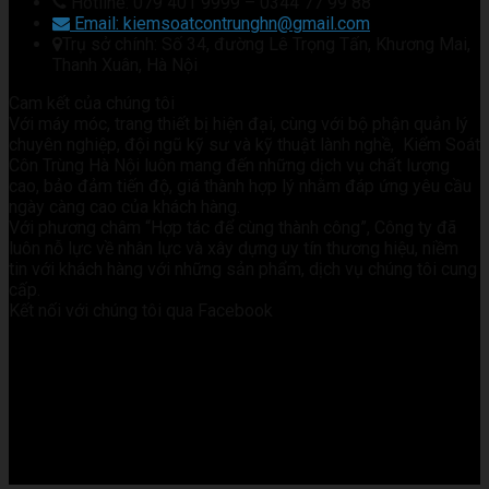
Hotline: 079 401 9999 – 0344 77 99 88
Email: kiemsoatcontrunghn@gmail.com
Trụ sở chính: Số 34, đường Lê Trọng Tấn, Khương Mai,
Thanh Xuân, Hà Nội
Cam kết của chúng tôi
Với máy móc, trang thiết bị hiện đại, cùng với bộ phận quản lý
chuyên nghiệp, đội ngũ kỹ sư và kỹ thuật lành nghề, Kiểm Soát
Côn Trùng Hà Nội luôn mang đến những dịch vụ chất lượng
cao, bảo đảm tiến độ, giá thành hợp lý nhằm đáp ứng yêu cầu
ngày càng cao của khách hàng.
Với phương châm “Hợp tác để cùng thành công”, Công ty đã
luôn nỗ lực về nhân lực và xây dựng uy tín thương hiệu, niềm
tin với khách hàng với những sản phẩm, dịch vụ chúng tôi cung
cấp.
Kết nối với chúng tôi qua Facebook