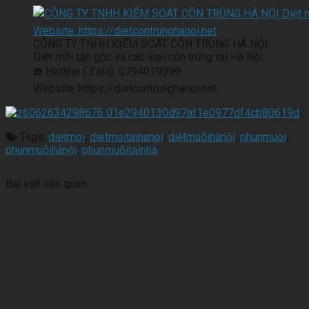
CÔNG TY TNHH KIỂM SOÁT CÔN TRÙNG HÀ NỘI
Diệt mối tận gốc và các loại côn trùng tại Hà Nội
☎️ Hotline ( Zalo): 0794019999
Website: https://dietcontrunghanoi.net
Tags:
dietmoi
,
dietmoitaihanoi
,
diệtmuỗihànội
,
phunmuoi
,
phunmuỗihànội
,
phunmuỗitạinhà
.
Bài viết liên quan