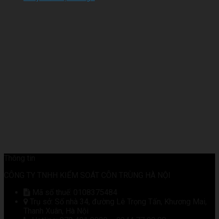
Thông tin
CÔNG TY TNHH KIỂM SOÁT CÔN TRÙNG HÀ NỘI
Mã số thuế: 0108375484
Trụ sở: Số nhà 34, đường Lê Trọng Tấn, Khương Mai,
Thanh Xuân, Hà Nội