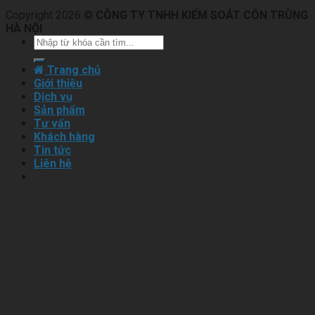
Copyright 2026 ©
CÔNG TY TNHH KIỂM SOÁT CÔN TRÙNG
HÀ NỘI
Trang chủ
Giới thiệu
Dịch vụ
Sản phẩm
Tư vấn
Khách hàng
Tin tức
Liên hệ