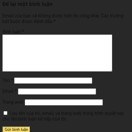
Để lại một bình luận
Email của bạn sẽ không được hiển thị công khai.
Các trường
bắt buộc được đánh dấu
*
Bình luận
*
Tên
*
Email
*
Trang web
Lưu tên của tôi, email, và trang web trong trình duyệt này
cho lần bình luận kế tiếp của tôi.