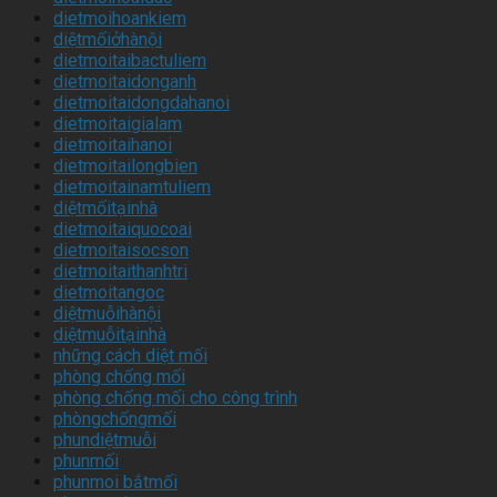
dietmoihoankiem
diệtmốiởhànội
dietmoitaibactuliem
dietmoitaidonganh
dietmoitaidongdahanoi
dietmoitaigialam
dietmoitaihanoi
dietmoitailongbien
dietmoitainamtuliem
diệtmốitạinhà
dietmoitaiquocoai
dietmoitaisocson
dietmoitaithanhtri
dietmoitangoc
diệtmuỗihànội
diệtmuỗitạinhà
những cách diệt mối
phòng chống mối
phòng chống mối cho công trình
phòngchốngmối
phundiệtmuỗi
phunmối
phunmoi bắtmối