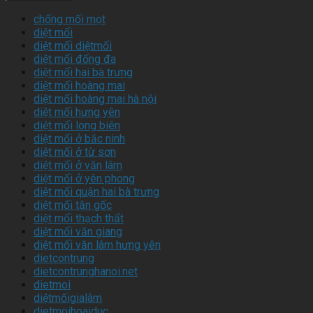
chống mối mọt
diệt mối
diệt mối diệtmối
diệt mối đống đa
diệt mối hai bà trưng
diệt mối hoàng mai
diệt mối hoàng mai hà nội
diệt mối hưng yên
diệt mối long biên
diệt mối ở bắc ninh
diệt mối ở từ sơn
diệt mối ở văn lâm
diệt mối ở yên phong
diệt mối quận hai bà trưng
diệt mối tận gốc
diệt mối thạch thất
diệt mối văn giang
diệt mối văn lâm hưng yên
dietcontrung
dietcontrunghanoi.net
dietmoi
diệtmốigialâm
dietmoihoaiduc