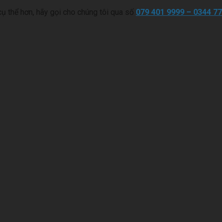
cụ thể hơn, hãy gọi cho chúng tôi qua số
079 401 9999 – 0344 77