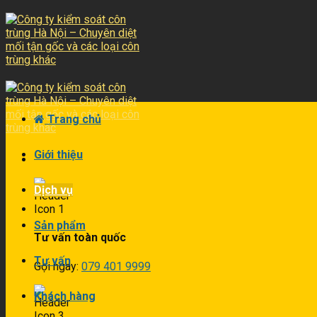
Skip
to
content
Trang chủ
Giới thiệu
Dịch vụ
Sản phẩm
Tư vấn toàn quốc
Tư vấn
Gọi ngay:
079 401 9999
Khách hàng