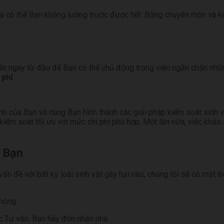
 mà có thể Bạn không lường trước được hết. Bằng chuyên môn và ki
vấn ngay từ đầu để Bạn có thể chủ động trong việc ngăn chặn nhữn
 phí
.
nh của Bạn và cùng Bạn hình thành các giải pháp kiểm soát sinh v
kiểm soát tối ưu với mức chi phí phù hợp. Một lần nữa, việc khảo sá
 Bạn
ấn đề với bất kỳ loài sinh vật gây hại nào, chúng tôi sẽ có mặt tro
phòng.
c Tư vấn. Bạn hãy đón nhận nhé.