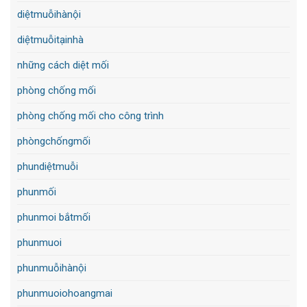
diệtmuỗihànội
diệtmuỗitạinhà
những cách diệt mối
phòng chống mối
phòng chống mối cho công trình
phòngchốngmối
phundiệtmuỗi
phunmối
phunmoi bắtmối
phunmuoi
phunmuỗihànội
phunmuoiohoangmai