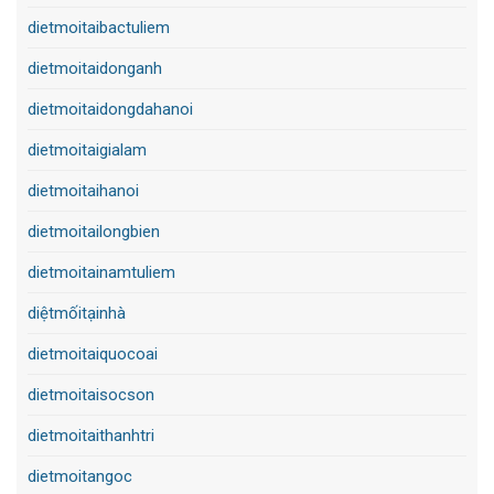
dietmoitaibactuliem
dietmoitaidonganh
dietmoitaidongdahanoi
dietmoitaigialam
dietmoitaihanoi
dietmoitailongbien
dietmoitainamtuliem
diệtmốitạinhà
dietmoitaiquocoai
dietmoitaisocson
dietmoitaithanhtri
dietmoitangoc