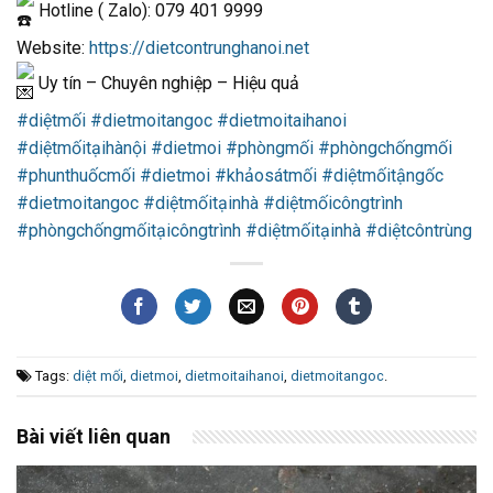
Hotline ( Zalo): 079 401 9999
Website:
https://dietcontrunghanoi.net
Uy tín – Chuyên nghiệp – Hiệu quả
#diệtmối
#dietmoitangoc
#dietmoitaihanoi
#diệtmốitạihànội
#dietmoi
#phòngmối
#phòngchốngmối
#phunthuốcmối
#dietmoi
#khảosátmối
#diệtmốitậngốc
#dietmoitangoc
#diệtmốitạinhà
#diệtmốicôngtrình
#phòngchốngmốitạicôngtrình
#diệtmốitạinhà
#diệtcôntrùng
Tags:
diệt mối
,
dietmoi
,
dietmoitaihanoi
,
dietmoitangoc
.
Bài viết liên quan