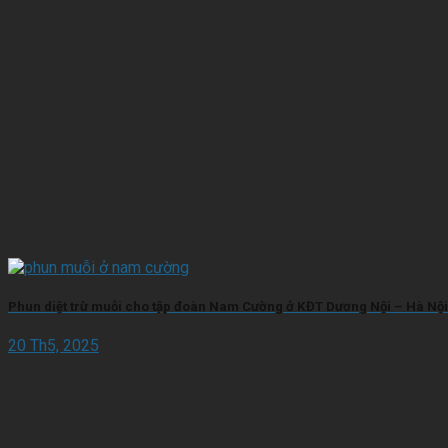
Phun diệt trừ muỗi cho tập đoàn Nam Cường ở KĐT Dương Nội – Hà Nội
20 Th5, 2025