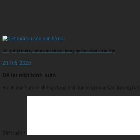
Xử lý diệt mối tại nhà cho khách hàng tại Sóc Sơn – Hà Nội
20 Th5, 2025
Để lại một bình luận
Email của bạn sẽ không được hiển thị công khai.
Các trường bắ
Bình luận
*