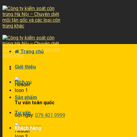
Skip
to
content
Trang chủ
Giới thiệu
Dịch vụ
Sản phẩm
Tư vấn toàn quốc
Tư vấn
Gọi ngay:
079 401 9999
Khách hàng