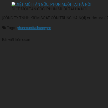
DIỆT MỐI TẬN GỐC, PHUN MUỖI TẠI HÀ NỘI
[CÔNG TY TNHH KIỂM SOÁT CÔN TRÙNG HÀ NỘI] ☎️ Hotline ( 
Tags:
phunmuoitaihungyen
.
Bài viết liên quan