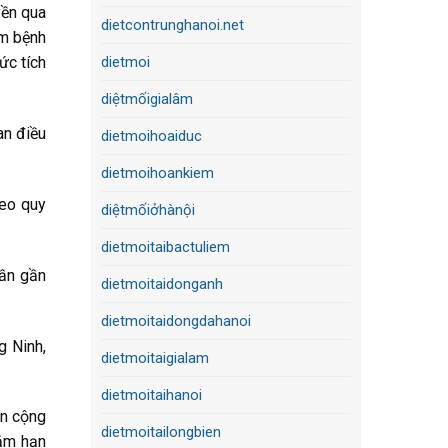
yền qua
dietcontrunghanoi.net
óm bệnh
dietmoi
ức tích
diệtmốigialâm
an điều
dietmoihoaiduc
dietmoihoankiem
heo quy
diệtmốiởhànội
dietmoitaibactuliem
uần gần
dietmoitaidonganh
dietmoitaidongdahanoi
g Ninh,
dietmoitaigialam
dietmoitaihanoi
ẫn cộng
dietmoitailongbien
hằm hạn