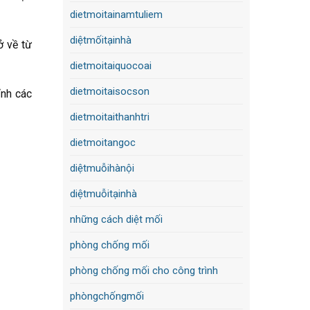
dietmoitainamtuliem
diệtmốitạinhà
ở về từ
dietmoitaiquocoai
dietmoitaisocson
ỉnh các
dietmoitaithanhtri
dietmoitangoc
diệtmuỗihànội
diệtmuỗitạinhà
những cách diệt mối
phòng chống mối
phòng chống mối cho công trình
phòngchốngmối