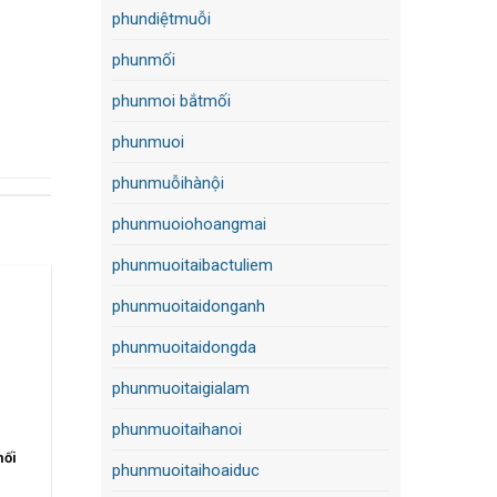
phundiệtmuỗi
phunmối
phunmoi bắtmối
phunmuoi
phunmuỗihànội
phunmuoiohoangmai
phunmuoitaibactuliem
phunmuoitaidonganh
phunmuoitaidongda
phunmuoitaigialam
phunmuoitaihanoi
mối
phunmuoitaihoaiduc