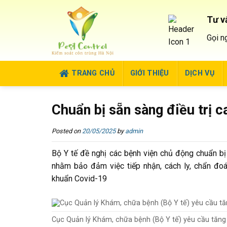
Skip
to
Tư v
content
Gọi n
TRANG CHỦ
GIỚI THIỆU
DỊCH VỤ
Chuẩn bị sẵn sàng điều trị 
Posted on
20/05/2025
by
admin
Bộ Y tế đề nghị các bệnh viện chủ động chuẩn bị đ
nhằm bảo đảm việc tiếp nhận, cách ly, chẩn đoá
khuẩn Covid-19
Cục Quản lý Khám, chữa bệnh (Bộ Y tế) yêu cầu tăng 