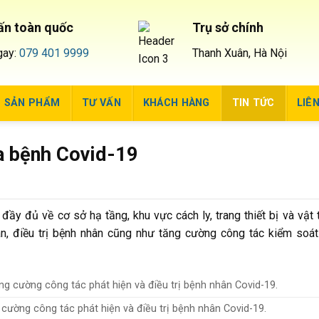
ấn toàn quốc
Trụ sở chính
gay:
079 401 9999
Thanh Xuân, Hà Nội
SẢN PHẨM
TƯ VẤN
KHÁCH HÀNG
TIN TỨC
LIÊ
ca bệnh Covid-19
ầy đủ về cơ sở hạ tầng, khu vực cách ly, trang thiết bị và vật t
n, điều trị bệnh nhân cũng như tăng cường công tác kiểm soá
cường công tác phát hiện và điều trị bệnh nhân Covid-19.