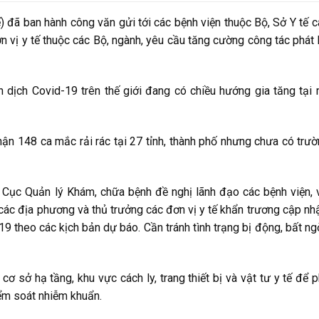
đã ban hành công văn gửi tới các bệnh viện thuộc Bộ, Sở Y tế cá
 vị y tế thuộc các Bộ, ngành, yêu cầu tăng cường công tác phát 
h dịch Covid-19 trên thế giới đang có chiều hướng gia tăng tại
ận 148 ca mắc rải rác tại 27 tỉnh, thành phố nhưng chưa có trư
, Cục Quản lý Khám, chữa bệnh đề nghị lãnh đạo các bệnh viện, 
các địa phương và thủ trưởng các đơn vị y tế khẩn trương cập nhậ
19 theo các kịch bản dự báo. Cần tránh tình trạng bị động, bất ng
ơ sở hạ tầng, khu vực cách ly, trang thiết bị và vật tư y tế để 
iểm soát nhiễm khuẩn.