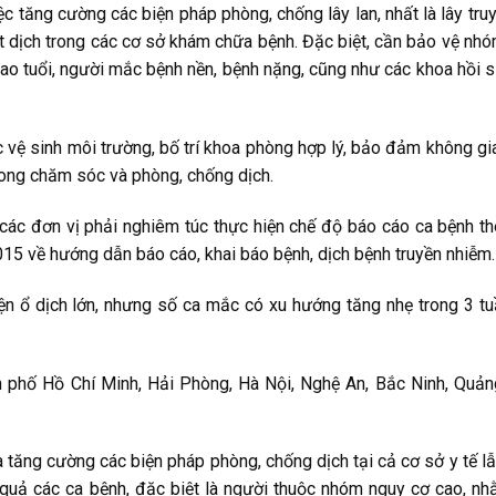
 tăng cường các biện pháp phòng, chống lây lan, nhất là lây tru
 dịch trong các cơ sở khám chữa bệnh. Đặc biệt, cần bảo vệ nh
ao tuổi, người mắc bệnh nền, bệnh nặng, cũng như các khoa hồi s
 vệ sinh môi trường, bố trí khoa phòng hợp lý, bảo đảm không gi
 trong chăm sóc và phòng, chống dịch.
các đơn vị phải nghiêm túc thực hiện chế độ báo cáo ca bệnh t
5 về hướng dẫn báo cáo, khai báo bệnh, dịch bệnh truyền nhiễm.
iện ổ dịch lớn, nhưng số ca mắc có xu hướng tăng nhẹ trong 3 t
 phố Hồ Chí Minh, Hải Phòng, Hà Nội, Nghệ An, Bắc Ninh, Quản
à tăng cường các biện pháp phòng, chống dịch tại cả cơ sở y tế l
u quả các ca bệnh, đặc biệt là người thuộc nhóm nguy cơ cao, n