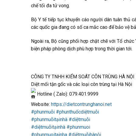
chế tối đa tử vong.
Bộ Y tế tiếp tục khuyến cáo người dân tuân thủ cá
các quốc gia đang có số ca mắc cao để bảo vệ bản
Ngoài ra, Bộ cũng phối hợp chặt chẽ với Tổ chức Y
biện pháp phòng dịch phù hợp trong thời gian tới.
CÔNG TY TNHH KIỂM SOÁT CÔN TRÙNG HÀ NỘI
Diệt mối tận gốc và các loại côn trùng tại Hà Nội
Hotline ( Zalo): 079.401.9999
Website:
https://dietcontrunghanoi.net
#phunmuỗi
#phunthuốcdiệtmuỗi
#phunmuỗitạinhà
#diệtmuỗi
#diệtmuỗitạinhà
#phunmuoi
#phunmuoitainha
#diệtmuỗihànội