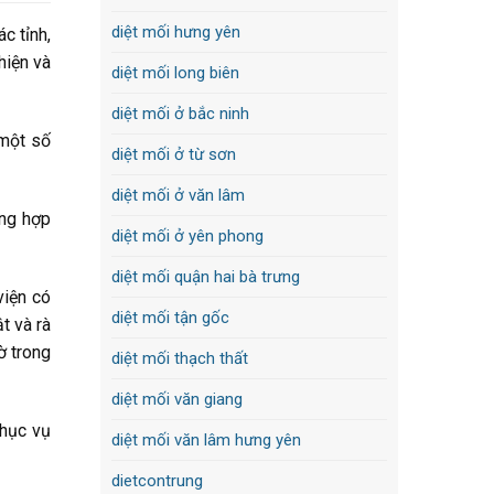
diệt mối hưng yên
c tỉnh,
hiện và
diệt mối long biên
diệt mối ở bắc ninh
 một số
diệt mối ở từ sơn
diệt mối ở văn lâm
ờng hợp
diệt mối ở yên phong
diệt mối quận hai bà trưng
viện có
diệt mối tận gốc
t và rà
ờ trong
diệt mối thạch thất
diệt mối văn giang
phục vụ
diệt mối văn lâm hưng yên
dietcontrung