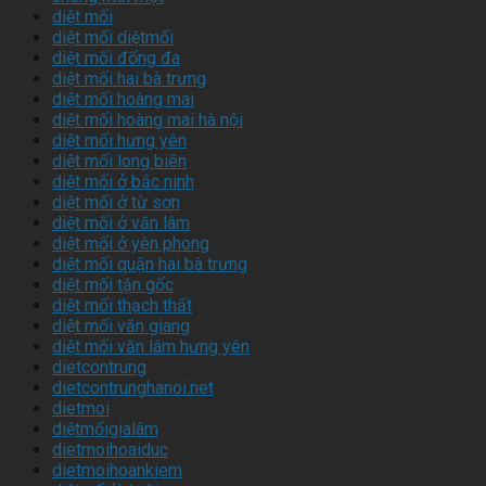
diệt mối
diệt mối diệtmối
diệt mối đống đa
diệt mối hai bà trưng
diệt mối hoàng mai
diệt mối hoàng mai hà nội
diệt mối hưng yên
diệt mối long biên
diệt mối ở bắc ninh
diệt mối ở từ sơn
diệt mối ở văn lâm
diệt mối ở yên phong
diệt mối quận hai bà trưng
diệt mối tận gốc
diệt mối thạch thất
diệt mối văn giang
diệt mối văn lâm hưng yên
dietcontrung
dietcontrunghanoi.net
dietmoi
diệtmốigialâm
dietmoihoaiduc
dietmoihoankiem