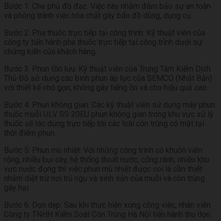
Bước 1: Che phủ đồ đạc. Việc này nhằm đảm bảo sự an toàn
và phòng tránh việc hóa chất gây bẩn đồ dùng, dụng cụ.
Bước 2: Pha thuốc trực tiếp tại công trình: Kỹ thuật viên của
công ty tiến hành pha thuốc trực tiếp tại công trình dưới sự
chứng kiến của khách hàng.
Bước 3: Phun tồn lưu: Kỹ thuật viên của Trung Tâm Kiểm Dịch
Thủ Đô sử dụng các bình phun áp lực của SEMCO (Nhật Bản)
với thiết kế nhỏ gọn, không gây tiếng ồn và cho hiệu quả cao.
Bước 4: Phun không gian: Các kỹ thuật viên sử dụng máy phun
thuốc muỗi ULV SS 20EU phun không gian trong khu vực xử lý
thuốc sẽ tác dụng trực tiếp tới các loài côn trùng có mặt tại
thời điểm phun.
Bước 5: Phun mù nhiệt: Với những công trình có khuôn viên
rộng, nhiều bụi cây, hệ thống thoát nước, cống rãnh, nhiều khu
vực nước đọng thì việc phun mù nhiệt được coi là cần thiết
nhằm diệt trừ nơi trú ngụ và sinh sản của muỗi và côn trùng
gây hại.
Bước 6: Dọn dẹp: Sau khi thực hiện xong công việc, nhân viên
Công ty TNHH Kiểm Soát Côn Trùng Hà Nội tiến hành thu dọn