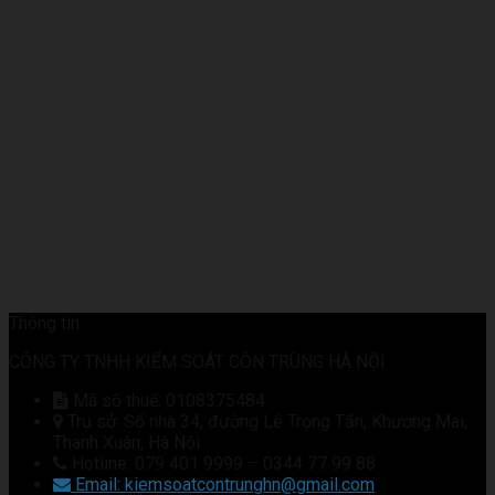
Thông tin
CÔNG TY TNHH KIỂM SOÁT CÔN TRÙNG HÀ NỘI
Mã số thuế: 0108375484
Trụ sở: Số nhà 34, đường Lê Trọng Tấn, Khương Mai,
Thanh Xuân, Hà Nội
Hotline: 079 401 9999 – 0344 77 99 88
Email: kiemsoatcontrunghn@gmail.com