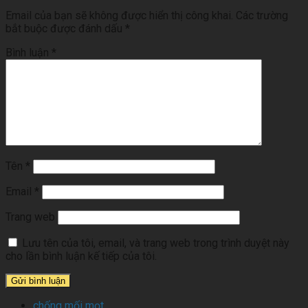
Email của bạn sẽ không được hiển thị công khai.
Các trường
bắt buộc được đánh dấu
*
Bình luận
*
Tên
*
Email
*
Trang web
Lưu tên của tôi, email, và trang web trong trình duyệt này
cho lần bình luận kế tiếp của tôi.
chống mối mọt