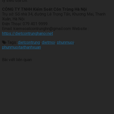
ty theo địa chỉ:
CÔNG TY TNHH Kiểm Soát Côn Trùng Hà Nội
Trụ sở: Số nhà 34, đường Lê Trọng Tấn, Khương Mai, Thanh
Xuân, Hà Nội
Điện Thoại: 079 401 9999
Email: kiemsoatcontrunghn@gmail.com Website :
https://dietcontrunghanoi.net
Tags:
dietcontrung
,
dietmoi
,
phunmuoi
,
phunmuoitaithanhxuan
.
Bài viết liên quan