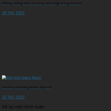
Phòng chống mối cánh bay xâm nhập trong mùa hè
28 Th5, 2025
Cách trị mối bằng thuốc diệt mối
23 Th5, 2025
Để lại một bình luận