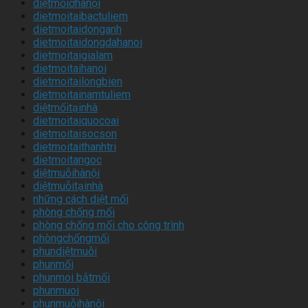
diệtmốiởhànội
dietmoitaibactuliem
dietmoitaidonganh
dietmoitaidongdahanoi
dietmoitaigialam
dietmoitaihanoi
dietmoitailongbien
dietmoitainamtuliem
diệtmốitạinhà
dietmoitaiquocoai
dietmoitaisocson
dietmoitaithanhtri
dietmoitangoc
diệtmuỗihànội
diệtmuỗitạinhà
những cách diệt mối
phòng chống mối
phòng chống mối cho công trình
phòngchốngmối
phundiệtmuỗi
phunmối
phunmoi bắtmối
phunmuoi
phunmuỗihànội