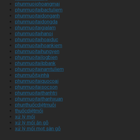
phunmuoiohoangmai
phunmuoitaibactuliem
phunmuoitaidonganh
phunmuoitaidongda
phunmuoitaigialam
phunmuoitaihanoi
phunmuoitaihoaiduc
phunmuoitaihoankiem
phunmuoitaihungyen
phunmuoitailogbien
phunmuoitailpbank
phunmuoitainamtuliem
phunmuỗitạinhà
phunmuoitaiquocoai
phunmuoitaisocson
phunmuoitaithanhtri
phunmuoitaithanhxuan
phunthuốcdiệtmuỗi
thuốcdiệtmối
xử lý mối
xử lý mối ăn gỗ
xử lý mối mọt sàn gỗ